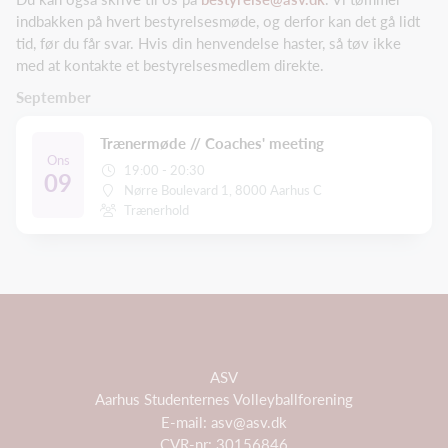
indbakken på hvert bestyrelsesmøde, og derfor kan det gå lidt
tid, før du får svar. Hvis din henvendelse haster, så tøv ikke
med at kontakte et bestyrelsesmedlem direkte.
September
Trænermøde // Coaches' meeting
Ons
19:00 - 20:30
09
Nørre Boulevard 1, 8000 Aarhus C
Trænerhold
ASV
Aarhus Studenternes Volleyballforening
E-mail: asv@asv.dk
CVR-nr: 30156846