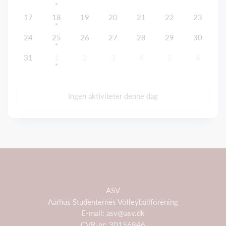
17
18
19
20
21
22
23
24
25
26
27
28
29
30
31
1
2
3
4
5
6
Ingen aktiviteter denne dag
ASV
Aarhus Studenternes Volleyballforening
E-mail: asv@asv.dk
CVR-nr: 30156846