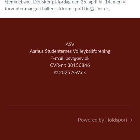
hjemmebane. Det sker på lørdag den 25. april kl. 14, men vi
forventer mange i hallen, så kom i god tid👏 Der er...
ASV
Aarhus Studenternes Volleyballforening
E-mail: asv@asv.dk
CVR-nr: 30156846
© 2025 ASV.dk
Powered by Holdsport