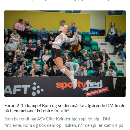
Foran 2-1 i kampe! Kom og se den måske afgørende DM finale
på hjemmebane! Fri entre for alle!
Som bekendt har ASV Elite Kvinder igen spillet sig i DM
finalerne. Kom og bak dem op i hallen, når de spiller kamp 4 på